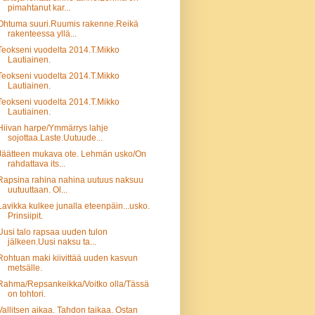
pimahtanut kar...
Ohtuma suuri.Ruumis rakenne.Reikä
rakenteessa yllä...
Teokseni vuodelta 2014.T.Mikko
Lautiainen.
Teokseni vuodelta 2014.T.Mikko
Lautiainen.
Teokseni vuodelta 2014.T.Mikko
Lautiainen.
Hiivan harpe/Ymmärrys lahje
sojottaa.Laste.Uutuude...
Jäätteen mukava ote. Lehmän usko/On
rahdattava its...
Rapsina rahina nahina uutuus naksuu
uutuuttaan. Ol...
Lavikka kulkee junalla eteenpäin...usko.
Prinsiipit.
Uusi talo rapsaa uuden tulon
jälkeen.Uusi naksu ta...
Rohtuan maki kiivittää uuden kasvun
metsälle.
Rahma/Repsankeikka/Voitko olla/Tässä
on tohtori.
Vallitsen aikaa. Tahdon taikaa. Ostan