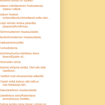
Moiseva moistu on suukko.
Sateen roikottaminen hiuksistansa.
Sateen rotkott...
Sateen hiukset
rompsottavat,rohmottavat uutta valo...
Kuljin lehvän lentoa pikanttia
piipparia/Konfirmaa...
Väririnnasteinen maalaustaide.
Muotorinnasteinen maalaustaide.
Kakkaamismusiikki.
Evoluutiokoira.
Nuhmina/nurina kahlitsee itsesi
itseesi/Epäile sit...
Viinin/viilin virinä.
Sirpimä siirtymä siirtää. Olet sitä mitä
näet/koet...
Traditiot ovat uhrautumista alttarille.
Ympäri reikä katsoo sitä mitä ei
näe.Närkästys täh...
Rakenteellinen maalaustaide.
Kakelteleva sielu/Rakentava
armo(llisuus).Selittäv...
Partoja lentää sinne tänne.Lehmä on