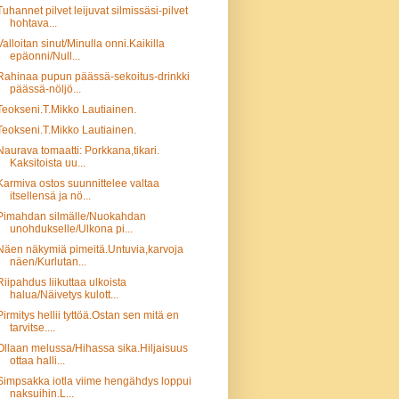
Tuhannet pilvet leijuvat silmissäsi-pilvet
hohtava...
Valloitan sinut/Minulla onni.Kaikilla
epäonni/Null...
Rahinaa pupun päässä-sekoitus-drinkki
päässä-nöljö...
Teokseni.T.Mikko Lautiainen.
Teokseni.T.Mikko Lautiainen.
Naurava tomaatti: Porkkana,tikari.
Kaksitoista uu...
Karmiva ostos suunnittelee valtaa
itsellensä ja nö...
Pimahdan silmälle/Nuokahdan
unohdukselle/Ulkona pi...
Näen näkymiä pimeitä.Untuvia,karvoja
näen/Kurlutan...
Riipahdus liikuttaa ulkoista
halua/Näivetys kulott...
Pirmitys hellii tyttöä.Ostan sen mitä en
tarvitse....
Ollaan melussa/Hihassa sika.Hiljaisuus
ottaa halli...
Simpsakka iotla viime hengähdys loppui
naksuihin.L...