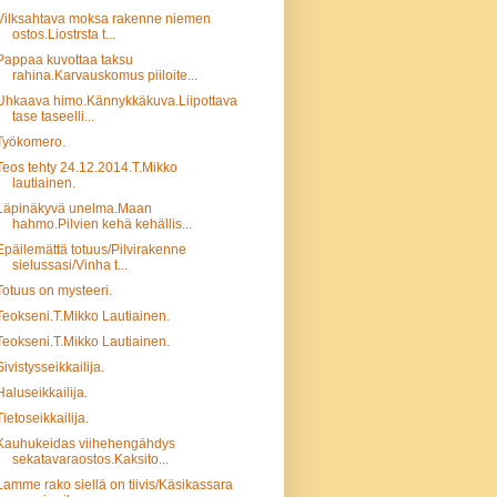
Vilksahtava moksa rakenne niemen
ostos.Liostrsta t...
Pappaa kuvottaa taksu
rahina.Karvauskomus piiloite...
Uhkaava himo.Kännykkäkuva.Liipottava
tase taseelli...
Työkomero.
Teos tehty 24.12.2014.T.Mikko
lautiainen.
Läpinäkyvä unelma.Maan
hahmo.Pilvien kehä kehällis...
Epäilemättä totuus/Pilvirakenne
sielussasi/Vinha t...
Totuus on mysteeri.
Teokseni.T.Mikko Lautiainen.
Teokseni.T.Mikko Lautiainen.
Sivistysseikkailija.
Haluseikkailija.
Tietoseikkailija.
Kauhukeidas viihehengähdys
sekatavaraostos.Kaksito...
Lamme rako siellä on tiivis/Käsikassara