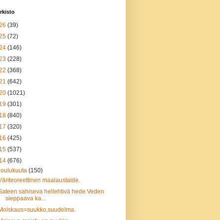
rkisto
26
(39)
25
(72)
24
(146)
23
(228)
22
(368)
21
(642)
20
(1021)
19
(301)
18
(840)
17
(320)
16
(425)
15
(537)
14
(676)
joulukuuta
(150)
Väriteoreettinen maalaustaide.
Sateen sahiseva hellehtivä hede.Veden
sieppaava ka...
Moiskaus=suukko,suudelma.