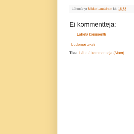
Lähettänyt
Mikko Lautiainen
klo
18.58
Ei kommentteja:
Lähetä kommentti
Uudempi teksti
Tilaa:
Lähetä kommentteja (Atom)