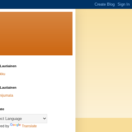
Lautiainen
kku
Lautiainen
mijumala
ate
ed by
Translate