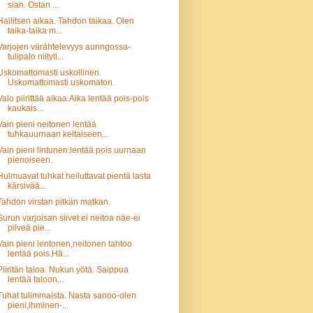
sian. Ostan ...
Hallitsen aikaa. Tahdon taikaa. Olen
taika-taika m...
Varjojen värähtelevyys auringossa-
tulipalo niityll...
Uskomattomasti uskollinen.
Uskomattomasti uskomaton.
Valo piirittää aikaa.Aika lentää pois-pois
kaukais...
Vain pieni neitonen lentää
tuhkauurnaan keltaiseen...
Vain pieni lintunen:lentää pois uurnaan
pienoiseen.
Hulmuavat tuhkat heiluttavat pientä lasta
kärsivää...
Tahdon virstan pitkän matkan.
Surun varjoisan siivet ei neitoa näe-ei
pilveä pie...
Vain pieni lentonen,neitonen tahtoo
lentää pois.Hä...
Piiritän taloa. Nukun yötä. Saippua
lentää taloon...
Tuhat tulimmaista. Nasta sanoo-olen
pieni,ihminen-...