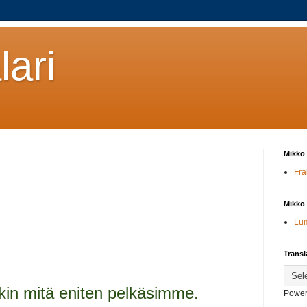
ari
Mikko 
Fra
Mikko 
Lu
Transl
kin mitä eniten pelkäsimme.
Power