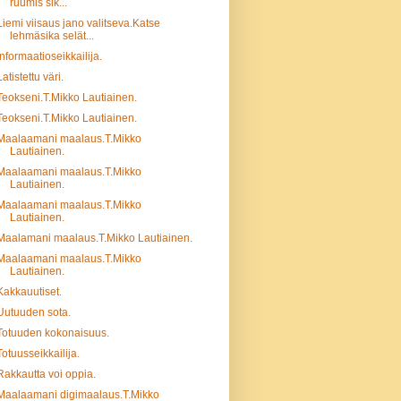
ruumis sik...
Liemi viisaus jano valitseva.Katse
lehmäsika selät...
Informaatioseikkailija.
Latistettu väri.
Teokseni.T.Mikko Lautiainen.
Teokseni.T.Mikko Lautiainen.
Maalaamani maalaus.T.Mikko
Lautiainen.
Maalaamani maalaus.T.Mikko
Lautiainen.
Maalaamani maalaus.T.Mikko
Lautiainen.
Maalamani maalaus.T.Mikko Lautiainen.
Maalaamani maalaus.T.Mikko
Lautiainen.
Kakkauutiset.
Uutuuden sota.
Totuuden kokonaisuus.
Totuusseikkailija.
Rakkautta voi oppia.
Maalaamani digimaalaus.T.Mikko