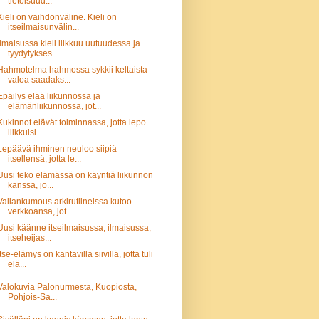
tietoisuud...
Kieli on vaihdonväline. Kieli on
itseilmaisunvälin...
Ilmaisussa kieli liikkuu uutuudessa ja
tyydytykses...
Hahmotelma hahmossa sykkii keltaista
valoa saadaks...
Epäilys elää liikunnossa ja
elämänliikunnossa, jot...
Kukinnot elävät toiminnassa, jotta lepo
liikkuisi ...
Lepäävä ihminen neuloo siipiä
itsellensä, jotta le...
Uusi teko elämässä on käyntiä liikunnon
kanssa, jo...
Vallankumous arkirutiineissa kutoo
verkkoansa, jot...
Uusi käänne itseilmaisussa, ilmaisussa,
itseheijas...
Itse-elämys on kantavilla siivillä, jotta tuli
elä...
Valokuvia Palonurmesta, Kuopiosta,
Pohjois-Sa...