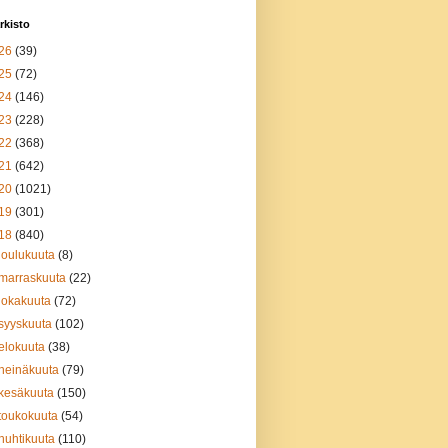
rkisto
26
(39)
25
(72)
24
(146)
23
(228)
22
(368)
21
(642)
20
(1021)
19
(301)
18
(840)
joulukuuta
(8)
marraskuuta
(22)
lokakuuta
(72)
syyskuuta
(102)
elokuuta
(38)
heinäkuuta
(79)
kesäkuuta
(150)
toukokuuta
(54)
huhtikuuta
(110)