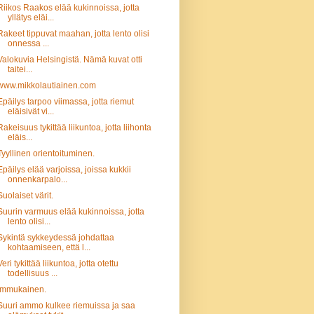
Riikos Raakos elää kukinnoissa, jotta
yllätys eläi...
Rakeet tippuvat maahan, jotta lento olisi
onnessa ...
Valokuvia Helsingistä. Nämä kuvat otti
taitei...
www.mikkolautiainen.com
Epäilys tarpoo viimassa, jotta riemut
eläisivät vi...
Rakeisuus tykittää liikuntoa, jotta liihonta
eläis...
Tyyllinen orientoituminen.
Epäilys elää varjoissa, joissa kukkii
onnenkarpalo...
Suolaiset värit.
Suurin varmuus elää kukinnoissa, jotta
lento olisi...
Sykintä sykkeydessä johdattaa
kohtaamiseen, että l...
Veri tykittää liikuntoa, jotta otettu
todellisuus ...
Immukainen.
Suuri ammo kulkee riemuissa ja saa