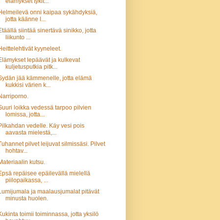
elämykset tykit...
Helmeilevä onni kaipaa sykähdyksiä,
jotta käänne l...
Etäällä siintää sinertävä sinikko, jotta
liikunto ...
Heittelehtivät kyyneleet.
Elämykset lepäävät ja kulkevat
kuljetusputkia pitk...
Sydän jää kämmenelle, jotta elämä
kukkisi värien k...
Narriporno.
Suuri loikka vedessä tarpoo pilvien
lomissa, jotta...
Pilkahdan vedelle. Käy vesi pois
aavasta mielestä,...
Tuhannet pilvet leijuvat silmissäsi. Pilvet
hohtav...
Materiaalin kutsu.
Epsä repäisee epäilevällä mielellä
piilopaikassa, ...
Lumijumala ja maalausjumalat pitävät
minusta huolen.
Kukinta toimii toiminnassa, jotta yksilö