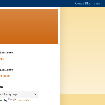
Lautiainen
kku
Lautiainen
mijumala
ate
ed by
Translate