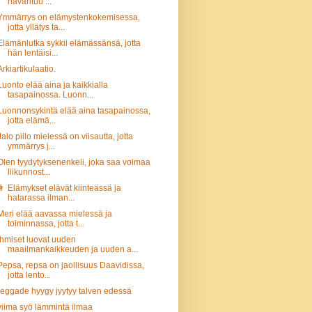
havahtuu ...
Ymmärrys on elämystenkokemisessa,
jotta yllätys ta...
Elämänlutka sykkii elämässänsä, jotta
hän lentäisi...
Arkiartikulaatio.
Luonto elää aina ja kaikkialla
tasapainossa. Luonn...
Luonnonsykintä elää aina tasapainossa,
jotta elämä...
Jalo piilo mielessä on viisautta, jotta
ymmärrys j...
Olen tyydytyksenenkeli, joka saa voimaa
liikunnost...
👨 Elämykset elävät kiinteässä ja
hatarassa ilman...
Meri elää aavassa mielessä ja
toiminnassa, jotta t...
Ihmiset luovat uuden
maailmankaikkeuden ja uuden a...
Pepsa, repsa on jaollisuus Daavidissa,
jotta lento...
reggade hyygy jyytyy talven edessä
viima syö lämmintä ilmaa