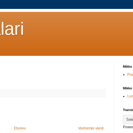
ari
Mikko 
Fra
Mikko 
Lu
Transl
Power
Etusivu
Vanhempi viesti