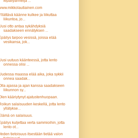
lepäilyarmeija ...
www.mikkolautiainen.com
Yllättävä käänne kulkee ja liikuttaa
liikuntoa, jo...
Uusi otto antaa sykähdyksiä
saadakseen ennätyksen ...
Epäilys tarpoo vesissä, joissa elää
vesikansa, jok...
Uusi uutuus käänteessä, jotta lento
onnessa olisi ...
Uudessa maassa elää aika, joka sykkii
onnea saadak...
Olla ajassa ja ajan kanssa saadakseen
liikunnon sy...
Olen kääriytynyt ajatustenhuopaan.
Roikun salaisuuden keskellä, jotta lento
yllätykse...
Elämä on salaisuus.
Epäilys kuljettaa verta sammioihin, jotta
lento ot...
Veden tietoisuus itsestään tietää valon