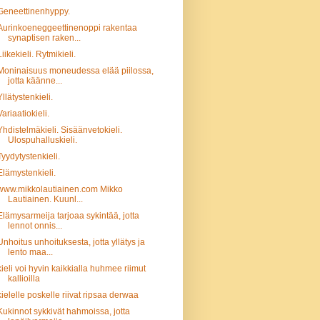
Geneettinenhyppy.
Aurinkoeneggeettinenoppi rakentaa
synaptisen raken...
Liikekieli. Rytmikieli.
Moninaisuus moneudessa elää piilossa,
jotta käänne...
Yllätystenkieli.
Variaatiokieli.
Yhdistelmäkieli. Sisäänvetokieli.
Ulospuhalluskieli.
Tyydytystenkieli.
Elämystenkieli.
www.mikkolautiainen.com Mikko
Lautiainen. Kuunl...
Elämysarmeija tarjoaa sykintää, jotta
lennot onnis...
Unhoitus unhoituksesta, jotta yllätys ja
lento maa...
kieli voi hyvin kaikkialla huhmee riimut
kallioilla
kielelle poskelle riivat ripsaa derwaa
Kukinnot sykkivät hahmoissa, jotta